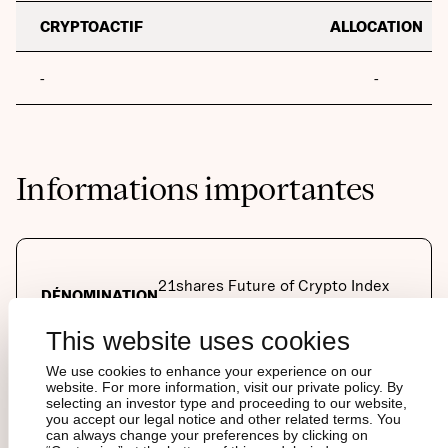
CRYPTOACTIF
ALLOCATION
-
-
Informations importantes
21shares Future of Crypto Index
DÉNOMINATION
ETP
This website uses cookies
DATE DE LANCEMENT
Oct 9, 2024
We use cookies to enhance your experience on our
website. For more information, visit our private policy. By
ÉMETTEUR
21Shares AG
selecting an investor type and proceeding to our website,
you accept our legal notice and other related terms. You
can always change your preferences by clicking on
ENCOURS
$
1,878,772.86