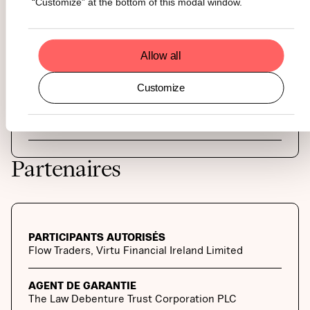
“Customize” at the bottom of this modal window.
TITRES EN CIRCULATION
150000
Allow all
VALEUR LIQUIDATIVE PAR UNITÉ
$
12.52
Customize
FRAIS DE GESTION
1.49
%
ELIGIBLE AU LENDING
Non
Partenaires
PARTICIPANTS AUTORISÉS
Flow Traders, Virtu Financial Ireland Limited
AGENT DE GARANTIE
The Law Debenture Trust Corporation PLC