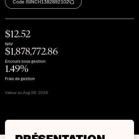
Code ISIN
CH1382892102
$
12.52
NAV
$
1,878,772.86
Encours sous gestion
1.49
%
Frais de gestion
Valeur au Aug 06, 2026