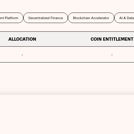
nt Platform
Decentralized Finance
Blockchain Accelerator
AI & Data
ALLOCATION
COIN ENTITLEMENT
-
-