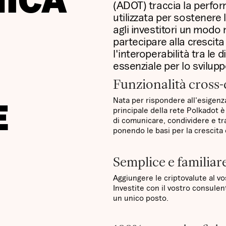
ICA
(ADOT) traccia la perfor
utilizzata per sostenere
agli investitori un modo
partecipare alla crescit
l'interoperabilità tra l
essenziale per lo svilupp
Funzionalità cross
Nata per rispondere all'esigenza 
E
principale della rete Polkadot è
di comunicare, condividere e tra
ponendo le basi per la crescita
Semplice e familiar
Aggiungere le criptovalute al v
Investite con il vostro consulent
un unico posto.