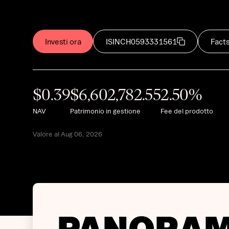
Investi ora
ISIN
CH0593331561
Fact
$
0.39
$
6,602,782.55
2.50
%
NAV
Patrimonio in gestione
Fee del prodotto
Valore al Aug 06, 2026