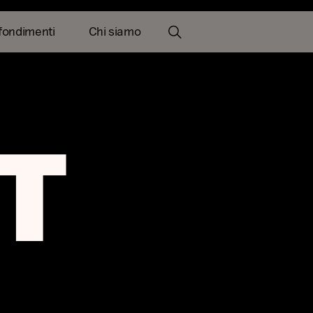
fondimenti
Chi siamo
e
Informazioni chiave
Tickers
Documenti
T