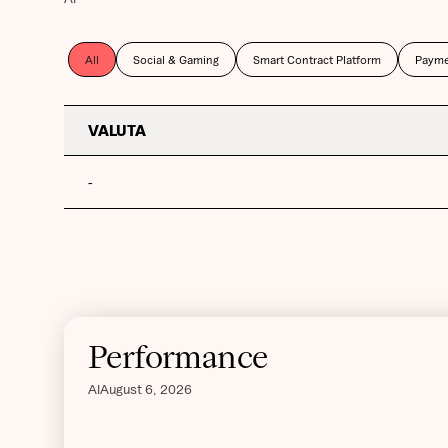
All
Social & Gaming
Smart Contract Platform
Payme
VALUTA
-
Performance
Al
August 6, 2026