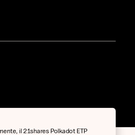
amente, il 21shares Polkadot ETP