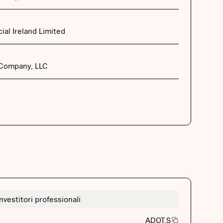
cial Ireland Limited
 Company, LLC
Investitori professionali
ADOT.S