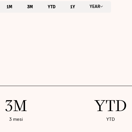
YEAR
1M
3M
YTD
1Y
3M
YTD
3 mesi
YTD