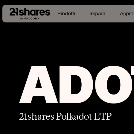
Prodotti
Impara
Appro
Panoramica
Asset sottostanti
Performanc
ADO
21shares Polkadot ETP