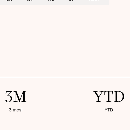
3M
YTD
3 mesi
YTD