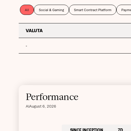
All
Social & Gaming
Smart Contract Platform
Payme
VALUTA
-
Performance
Al
August 6, 2026
SINCE INCEPTION
7D