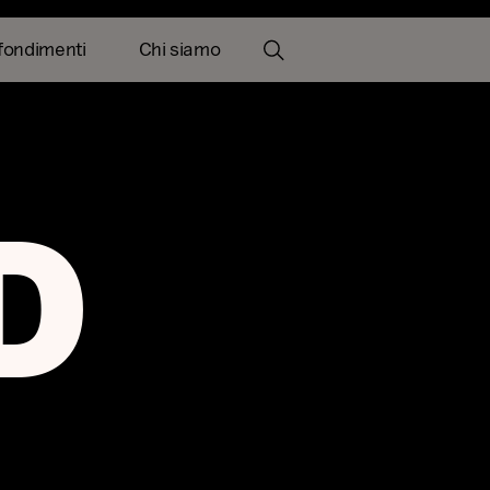
fondimenti
Chi siamo
e
Informazioni chiave
Tickers
Documenti
D