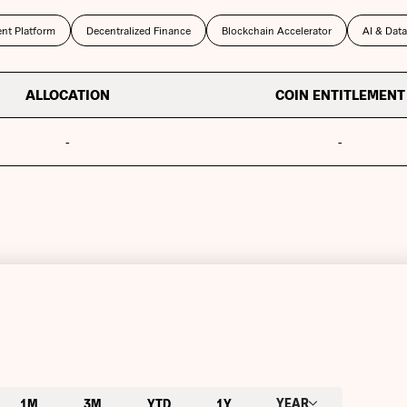
nt Platform
Decentralized Finance
Blockchain Accelerator
AI & Data
ALLOCATION
COIN ENTITLEMENT
-
-
YEAR
1M
3M
YTD
1Y