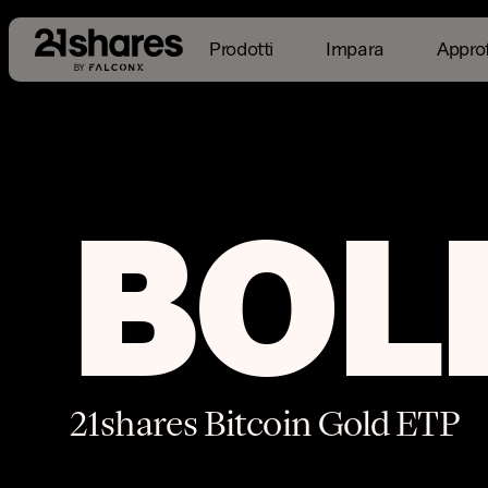
Prodotti
Impara
Appro
Panoramica
Asset sottostanti
Performanc
BOL
21shares Bitcoin Gold ETP