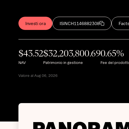
Investi ora
ISIN
CH1146882308
Fact
$
43.52
$
32,203,800.69
0.65
%
NAV
Patrimonio in gestione
Fee del prodott
Valore al Aug 06, 2026