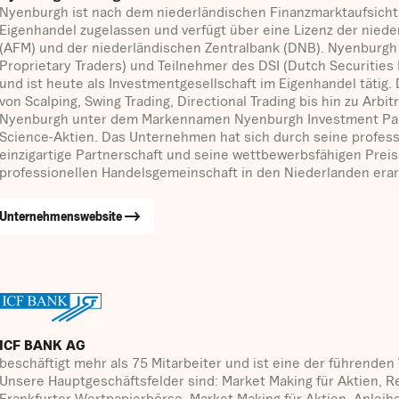
Nyenburgh ist nach dem niederländischen Finanzmarktaufsichts
Eigenhandel zugelassen und verfügt über eine Lizenz der nied
(AFM) und der niederländischen Zentralbank (DNB). Nyenburgh i
Proprietary Traders) und Teilnehmer des DSI (Dutch Securities
und ist heute als Investmentgesellschaft im Eigenhandel tätig
von Scalping, Swing Trading, Directional Trading bis hin zu Arbit
Nyenburgh unter dem Markennamen Nyenburgh Investment Partner
Science-Aktien. Das Unternehmen hat sich durch seine profess
einzigartige Partnerschaft und seine wettbewerbsfähigen Preise
professionellen Handelsgemeinschaft in den Niederlanden erar
Unternehmenswebsite
ICF BANK AG
beschäftigt mehr als 75 Mitarbeiter und ist eine der führend
Unsere Hauptgeschäftsfelder sind: Market Making für Aktien, 
Frankfurter Wertpapierbörse. Market Making für Aktien, Anlei