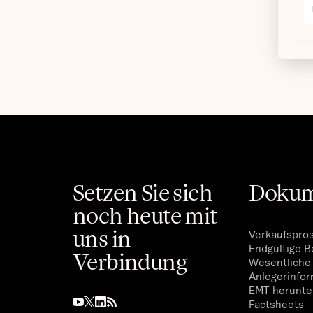
Setzen Sie sich
Dokum
noch heute mit
uns in
Verkaufspro
Endgültige 
Verbindung
Wesentliche
Anlegerinfo
EMT herunte
Factsheets