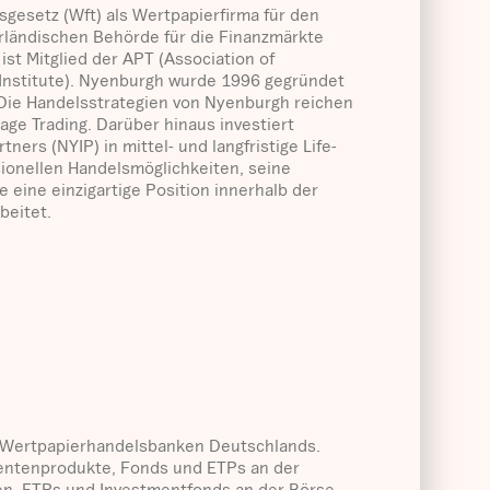
gesetz (Wft) als Wertpapierfirma für den
erländischen Behörde für die Finanzmärkte
st Mitglied der APT (Association of
 Institute). Nyenburgh wurde 1996 gegründet
. Die Handelsstrategien von Nyenburgh reichen
rage Trading. Darüber hinaus investiert
s (NYIP) in mittel- und langfristige Life-
ionellen Handelsmöglichkeiten, seine
 eine einzigartige Position innerhalb der
beitet.
en Wertpapierhandelsbanken Deutschlands.
Rentenprodukte, Fonds und ETPs an der
hen, ETPs und Investmentfonds an der Börse