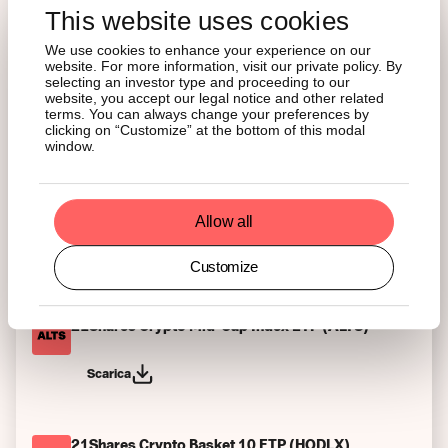
This website uses cookies
Scarica
We use cookies to enhance your experience on our
website. For more information, visit our private policy. By
selecting an investor type and proceeding to our
21Shares Bitcoin ETP (ABTC)
website, you accept our legal notice and other related
terms. You can always change your preferences by
clicking on “Customize” at the bottom of this modal
Scarica
window.
21Shares Avalanche ETP (AVAX)
Allow all
Scarica
Customize
21Shares Crypto Mid-Cap Index ETP (ALTS)
Scarica
21Shares Crypto Basket 10 ETP (HODLX)