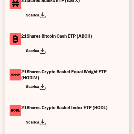
21shares Stacks ETP (ASTX)
Statuto
Scarica
Scenari di performance precedenti
Altro
21Shares Bitcoin Cash ETP (ABCH)
Scarica
21Shares Crypto Basket Equal Weight ETP
(HODLV)
Scarica
21Shares Crypto Basket Index ETP (HODL)
Scarica