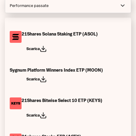
Performance passate
Avviso
Resoconti finanziari
21Shares Solana Staking ETP (ASOL)
Prospetto
Scarica
Guide degli Indici
Factsheets
Sygnum Platform Winners Index ETP (MOON)
Scarica
Condizioni finali
Condizioni finali (all'inizio)
21Shares Bitwise Select 10 ETP (KEYS)
Documenti informativi chiave
Scarica
Issuer Specific Summaries
Authorized Participant