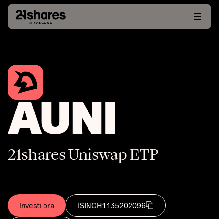
AUNI
21shares Uniswap ETP
Investi ora
ISIN
CH1135202096