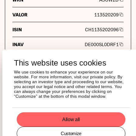
VALOR
113520209
ISIN
CH1135202096
INAV
DE000SL0DRF1
Investitori professionali
This website uses cookies
REUTERS
AUNI.S
We use cookies to enhance your experience on our
website. For more information, visit our private policy. By
selecting an investor type and proceeding to our website,
BLOOMBERG
AUNI SW
you accept our legal notice and other related terms. You
can always change your preferences by clicking on
“Customize” at the bottom of this modal window.
Currencies Available
CURRENCY
Currency
Allow all
LOCAL TICKER
Local ticker
COUNTRY
Country
Customize