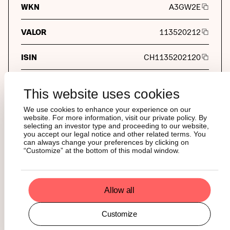
WKN
A3GW2E
VALOR
113520212
ISIN
CH1135202120
INAV
DE000SL0DRN5
This website uses cookies
Investitori professionali
We use cookies to enhance your experience on our
website. For more information, visit our private policy. By
REUTERS
AAVE.S
selecting an investor type and proceeding to our website,
you accept our legal notice and other related terms. You
can always change your preferences by clicking on
BLOOMBERG
“Customize” at the bottom of this modal window.
AAVE SW
Valute disponibili
Allow all
CURRENCY
Currency
Customize
LOCAL TICKER
Local ticker