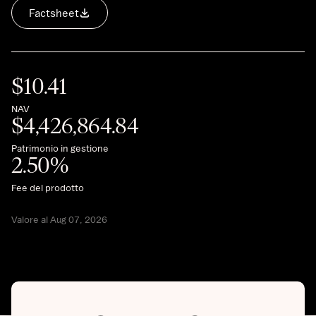
Factsheet
$
10.41
NAV
$
4,426,864.84
Patrimonio in gestione
2.50
%
Fee del prodotto
Valore al Aug 07, 2026