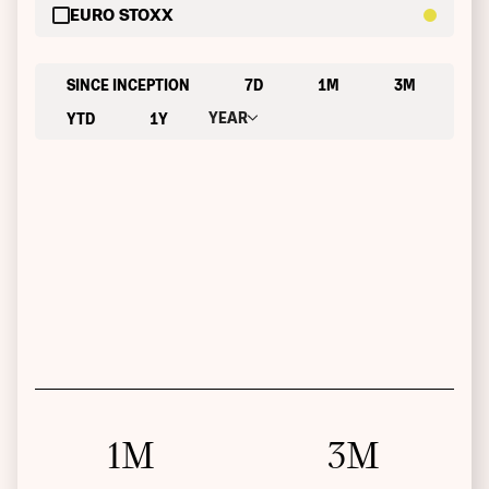
EURO STOXX
SINCE INCEPTION
7D
1M
3M
YEAR
YTD
1Y
1M
3M