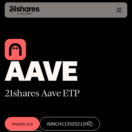
AAVE
21shares Aave ETP
Investi ora
ISIN
CH1135202120