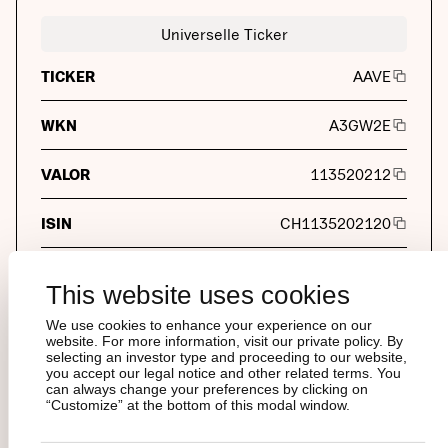
Universelle Ticker
TICKER
AAVE
WKN
A3GW2E
VALOR
113520212
ISIN
CH1135202120
INAV
DE000SL0DRN5
This website uses cookies
Professionelle Anleger
We use cookies to enhance your experience on our
website. For more information, visit our private policy. By
REUTERS
AAVE.S
selecting an investor type and proceeding to our website,
you accept our legal notice and other related terms. You
can always change your preferences by clicking on
“Customize” at the bottom of this modal window.
BLOOMBERG
AAVE SW