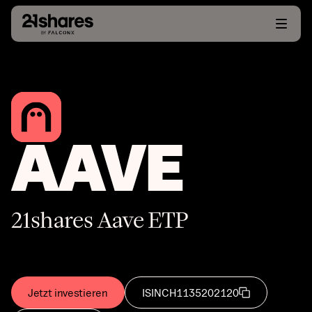
AAVE
21shares Aave ETP
Jetzt investieren
ISIN
CH1135202120