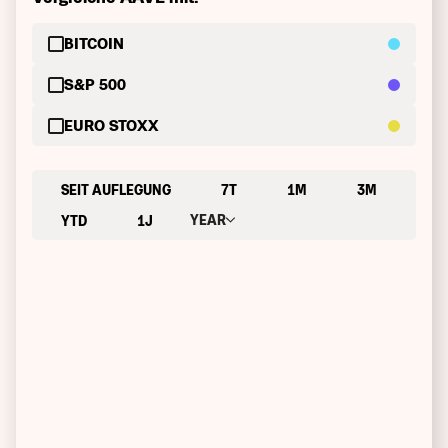
BITCOIN
S&P 500
EURO STOXX
SEIT AUFLEGUNG
7T
1M
3M
YEAR
YTD
1J