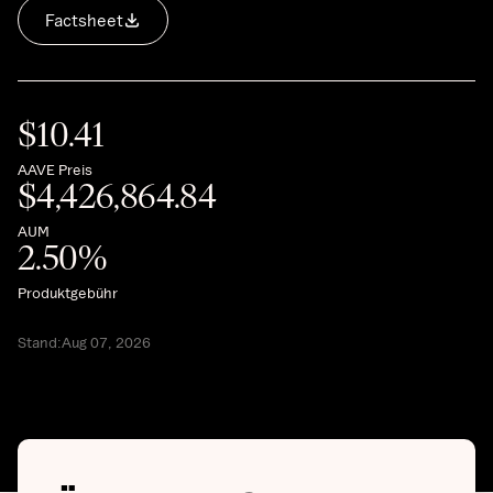
Factsheet
$
10.41
AAVE Preis
$
4,426,864.84
AUM
2.50
%
Produktgebühr
Stand:Aug 07, 2026