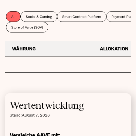
All
Social & Gaming
Smart Contract Platform
Payment Platf
Store of Value (SOV)
WÄHRUNG
ALLOKATION
-
-
Wertentwicklung
Stand:
August 7, 2026
Vergleiche AAVE mit: