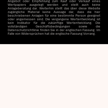
Angebot oder Empfehlung zum Kauf oder Verkauf eines
Wertpapiers ausgelegt werden und stellt auch keine
Anlageberatung dar. Weiterhin stellt das über diese Website
zugängliche Material keine Aussage dar, dass die hier
beschriebenen Anlagen für eine bestimmte Person geeignet
oder angemessen sind. Die vergangene Wertentwicklung ist
kein Indikator für die zukünftige Wertentwicklung. Die
vollständigen Geschäftsbedingungen sowie die
Datenschutzrichtlinie finden Sie in der englischen Fassung. Im
Falle von Widersprüchen hat die englische Fassung Vorrang.