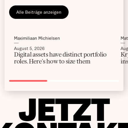
Alle Beiträge anzeigen
Maximiliaan Michielsen
Mat
August 5, 2026
Aug
Digital assets have distinct portfolio
Kr
roles. Here’s how to size them
ins
JETZT