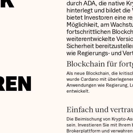
CK
durch ADA, die native 
hinterlegt und bildet di
bietet Investoren eine r
Möglichkeit, am Wachst
fortschrittlichen Blockch
weiterentwickelte Versi
Sicherheit bereitzustel
wie Regierungs- und Ver
Blockchain für fo
Als neue Blockchain, die kriti
REN
wurde Cardano mit überlegenen
Anwendungen wie Regierung, Lu
entwickelt.
Einfach und vertra
Die Beimischung von Krypto-Ass
sein. Investieren Sie mit Ihrem
Brokerplattform und verwahren 