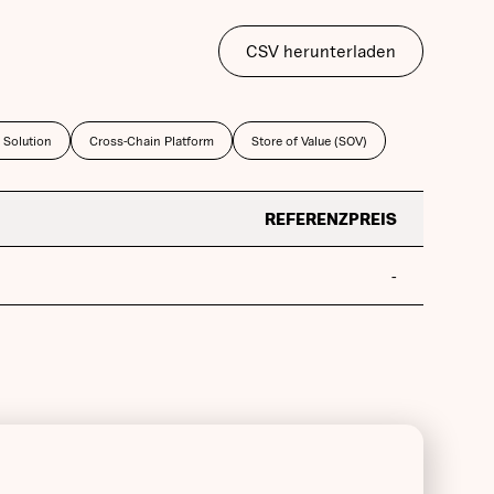
CSV herunterladen
 Solution
Cross-Chain Platform
Store of Value (SOV)
REFERENZPREIS
-