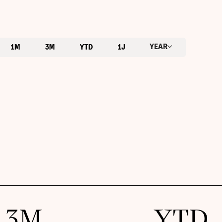
YEAR
1M
3M
YTD
1J
3M
YTD