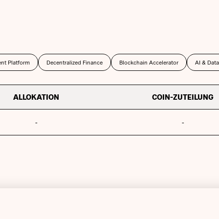
nt Platform
Decentralized Finance
Blockchain Accelerator
AI & Data
ALLOKATION
COIN-ZUTEILUNG
-
-