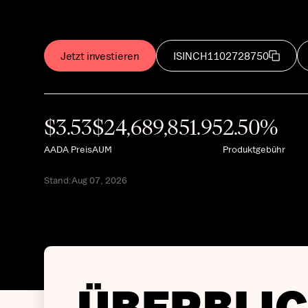
Jetzt investieren
ISIN
CH1102728750
$
3.53
$
24,689,851.95
2.50
%
AADA Preis
AUM
Produktgebühr
Stand:Aug 07, 2026