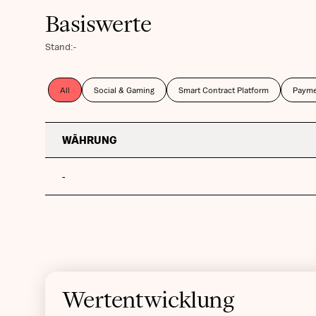
Basiswerte
Stand:
-
All
Social & Gaming
Smart Contract Platform
Payme
WÄHRUNG
-
Wertentwicklung