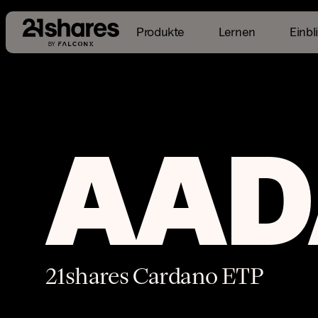
Produkte
Lernen
Einbl
Overview
Basiswerte
Wertentwicklung
AAD
21shares Cardano ETP