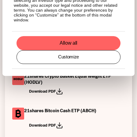
selecting an investor type and proceeding to our
website, you accept our legal notice and other related
21shares Stellar ETP (AXLM)
terms. You can always change your preferences by
clicking on “Customize” at the bottom of this modal
window.
Download PDF
21shares Algorand ETP (ALGO)
Allow all
Customize
Download PDF
21shares Crypto Basket Equal Weight ETP
(HODLV)
Download PDF
21shares Bitcoin Cash ETP (ABCH)
Download PDF