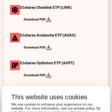
21shares Chainlink ETP (LINK)
Download PDF
21shares Avalanche ETP (AVAX)
Download PDF
21shares Optimism ETP (AOPT)
Download PDF
21shares Tezos ETP (AXTZ)
This website uses cookies
Download PDF
We use cookies to enhance your experience on our
website. For more information, visit our private policy. By