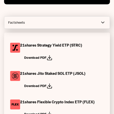
Factsheets
Avis officiels
Rapports financiers
21shares Strategy Yield ETP (STRC)
Prospectus
Download PDF
Guides des indices
21shares Jito Staked SOL ETP (JSOL)
Conditions générales
Conditions Générales (à la création)
Download PDF
DIC - Documents d'Informations Clés
21shares Flexible Crypto Index ETP (FLEX)
Rapports spécifiques de l'émetteur