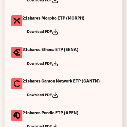
Download PDF
Participants Autorisés (AP)
Les statuts de la société
21shares Morpho ETP (MORPH)
Performances passées
Download PDF
Scénarios de performances passées
Autres
21shares Ethena ETP (EENA)
Download PDF
21shares Canton Network ETP (CANTN)
Download PDF
21shares Pendle ETP (APEN)
Download PDF