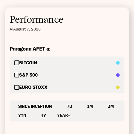
Performance
Al
August 7, 2026
Paragona AFET a:
BITCOIN
S&P 500
EURO STOXX
SINCE INCEPTION
7D
1M
3M
YEAR
YTD
1Y