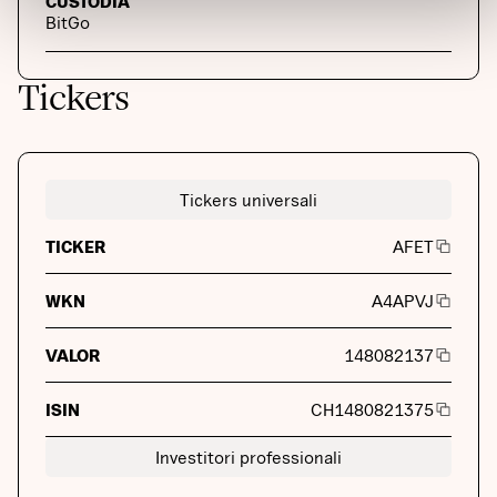
CUSTODIA
BitGo
Tickers
Tickers universali
TICKER
AFET
WKN
A4APVJ
VALOR
148082137
ISIN
CH1480821375
Investitori professionali