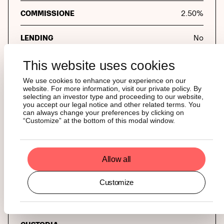
COMMISSIONE
2.50
%
LENDING
No
This website uses cookies
Fornitori di servizi
We use cookies to enhance your experience on our
website. For more information, visit our private policy. By
selecting an investor type and proceeding to our website,
you accept our legal notice and other related terms. You
can always change your preferences by clicking on
AUTHORIZED PARTICIPANTS
“Customize” at the bottom of this modal window.
Flow Traders, Virtu Financial Ireland Limited
GARANTE
Allow all
The Law Debenture Trust Corporation PLC
Customize
MARKET MAKER
Flow Traders