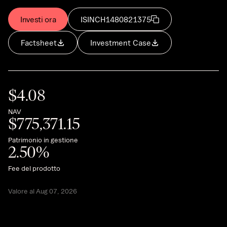
Investi ora
ISIN
CH1480821375
Factsheet
Investment Case
$
4.08
NAV
$
775,371.15
Patrimonio in gestione
2.50
%
Fee del prodotto
Valore al Aug 07, 2026