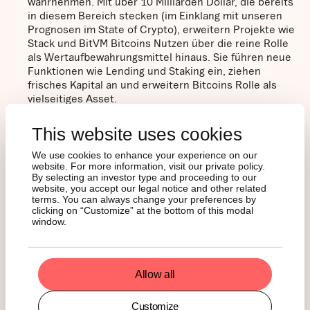
wahrnehmen. Mit über 10 Milliarden Dollar, die bereits
in diesem Bereich stecken (im Einklang mit unseren
Prognosen im State of Crypto), erweitern Projekte wie
Stack und BitVM Bitcoins Nutzen über die reine Rolle
als Wertaufbewahrungsmittel hinaus. Sie führen neue
Funktionen wie Lending und Staking ein, ziehen
frisches Kapital an und erweitern Bitcoins Rolle als
vielseitiges Asset.
Entscheidungen der Federal Reserve:
Das Treffen der
This website uses cookies
US-Notenbank Ende Juli könnte ein entscheidender
Moment werden. Sollte es, wie derzeit spekuliert, zu
We use cookies to enhance your experience on our
website. For more information, visit our private policy.
Zinssenkungen kommen, könnte das institutionelles
By selecting an investor type and proceeding to our
Interesse weiter ankurbeln und zu verstärkten
website, you accept our legal notice and other related
Investitionen in Bitcoin führen, was die Kurse weiter
terms. You can always change your preferences by
steigen lassen würde.
clicking on “Customize” at the bottom of this modal
window.
Während sich regulatorische Klarheit durchsetzt und
technische Innovationen voranschreiten, geht es für
Bitcoin nicht nur darum, bisherige Gewinne zu verteidigen,
Allow all
sondern darum, das Konzept von Allzeithochs neu zu
definieren. Im Jahr 2025 könnte Bitcoin nicht mehr nur als
Customize
knappes digitales Gut gelten, sondern als etablierte