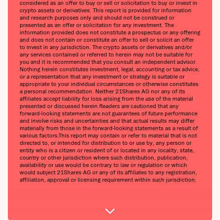
considered as an offer to buy or sell or solicitation to buy or invest in
crypto assets or derivatives. This report is provided for information
and research purposes only and should not be construed or
presented as an offer or solicitation for any investment. The
information provided does not constitute a prospectus or any offering
and does not contain or constitute an offer to sell or solicit an offer
to invest in any jurisdiction. The crypto assets or derivatives and/or
any services contained or referred to herein may not be suitable for
you and it is recommended that you consult an independent advisor.
Nothing herein constitutes investment, legal, accounting or tax advice,
or a representation that any investment or strategy is suitable or
appropriate to your individual circumstances or otherwise constitutes
a personal recommendation. Neither 21Shares AG nor any of its
affiliates accept liability for loss arising from the use of the material
presented or discussed herein.‍Readers are cautioned that any
forward-looking statements are not guarantees of future performance
and involve risks and uncertainties and that actual results may differ
materially from those in the forward-looking statements as a result of
various factors.‍This report may contain or refer to material that is not
directed to, or intended for distribution to or use by, any person or
entity who is a citizen or resident of or located in any locality, state,
country or other jurisdiction where such distribution, publication,
availability or use would be contrary to law or regulation or which
would subject 21Shares AG or any of its affiliates to any registration,
affiliation, approval or licensing requirement within such jurisdiction.