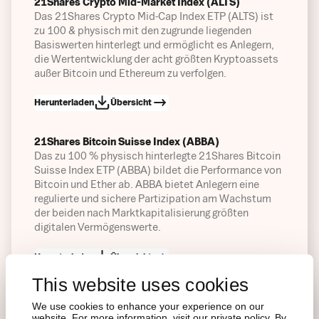
21Shares Crypto Mid-Market Index (ALTS)
Das 21Shares Crypto Mid-Cap Index ETP (ALTS) ist
zu 100 & physisch mit den zugrunde liegenden
Basiswerten hinterlegt und ermöglicht es Anlegern,
die Wertentwicklung der acht größten Kryptoassets
außer Bitcoin und Ethereum zu verfolgen.
Herunterladen
Übersicht
21Shares Bitcoin Suisse Index (ABBA)
Das zu 100 % physisch hinterlegte 21Shares Bitcoin
Suisse Index ETP (ABBA) bildet die Performance von
Bitcoin und Ether ab. ABBA bietet Anlegern eine
regulierte und sichere Partizipation am Wachstum
der beiden nach Marktkapitalisierung größten
digitalen Vermögenswerte.
Herunterladen
Übersicht
This website uses cookies
21Shares Crypto Basket Index (HODLV)
We use cookies to enhance your experience on our
Das 21Shares Crypto Basket Equal Weight ETP
website. For more information, visit our private policy. By