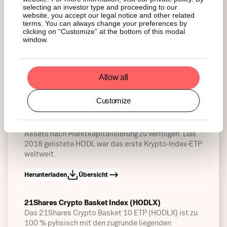
(HODLV) ist zu 100 % physisch mit den zugrunde
selecting an investor type and proceeding to our
liegenden Basiswerten hinterlegt und ermöglicht es
website, you accept our legal notice and other related
terms. You can always change your preferences by
Anlegern, mit den fünf wichtigsten Kryptoassets
clicking on “Customize” at the bottom of this modal
gleichgewichtet am Markt teilzuhaben.
window.
Herunterladen
Übersicht
Allow all
21Shares Crypto Basket Index (HODL5)
Das 21Shares Crypto Basket Index ETP (HODL5) ist
Customize
zu 100 % pyhsisch mit den zugrunde liegenden
Vermögenswerten hinterlegt und ermöglicht es
Anlegern, den Markt mit den fünf wichtigsten Krypto-
Assets nach Marktkapitalisierung zu verfolgen. Das
2018 gelistete HODL war das erste Krypto-Index-ETP
weltweit.
Herunterladen
Übersicht
21Shares Crypto Basket Index (HODLX)
Das 21Shares Crypto Basket 10 ETP (HODLX) ist zu
100 % pyhsisch mit den zugrunde liegenden