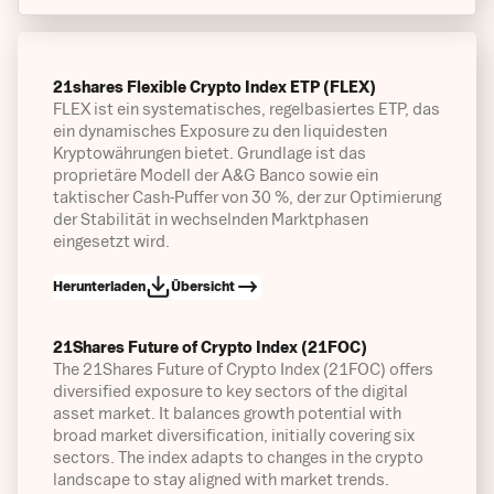
Bekanntmachungen
Finanzberichte
21shares Flexible Crypto Index ETP (FLEX)
FLEX ist ein systematisches, regelbasiertes ETP, das
Verkaufsprospekt
ein dynamisches Exposure zu den liquidesten
Kryptowährungen bietet. Grundlage ist das
Factsheets
proprietäre Modell der A&G Banco sowie ein
taktischer Cash-Puffer von 30 %, der zur Optimierung
Endgültige Bedingungen
der Stabilität in wechselnden Marktphasen
eingesetzt wird.
Endgültige Bedingungen (bei Vertragsbeginn)
Herunterladen
Übersicht
Wesentliche Anlegerinformationen
21Shares Future of Crypto Index (21FOC)
Emittentenspezifische Zusammenfassungen
The 21Shares Future of Crypto Index (21FOC) offers
diversified exposure to key sectors of the digital
Autorisierte Teilnehmer (APs)
asset market. It balances growth potential with
broad market diversification, initially covering six
Satzung der Gesellschaft
sectors. The index adapts to changes in the crypto
landscape to stay aligned with market trends.
Vergangene Performance