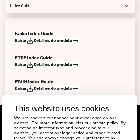
Index Guides
Notices
Financials
Kaiko Index Guide
Baixar
Detalhes do produto
Prospectus
Factsheets
FTSE Index Guide
Baixar
Detalhes do produto
Final Terms (Current)
MVIS Index Guide
Final Terms (At Inception)
Baixar
Detalhes do produto
Key Information Documents
This website uses cookies
Issuer Specific Summaries
We use cookies to enhance your experience on our
Authorized Participants
Documents
website. For more information, visit our private policy. By
selecting an investor type and proceeding to our
website, you accept our legal notice and other related
Articles of Associations
terms. You can always change your preferences by
Prospectus