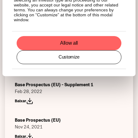
selecting an investor type and proceeding to our
website, you accept our legal notice and other related
terms. You can always change your preferences by
Base Prospectus (EU) - Supplement 3
clicking on “Customize” at the bottom of this modal
window.
Jul 19, 2022
Baixar
Allow all
Base Prospectus (EU) - Supplement 2
Apr 13, 2022
Customize
Baixar
Base Prospectus (EU) - Supplement 1
Feb 28, 2022
Baixar
Base Prospectus (EU)
Nov 24, 2021
Baixar