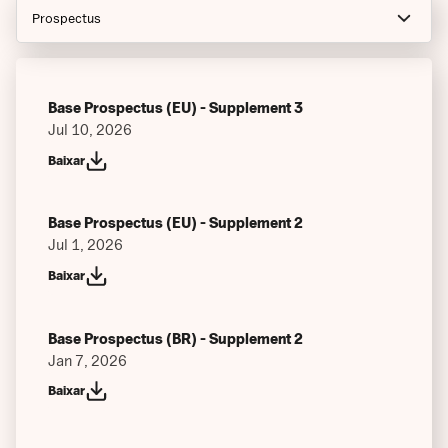
Prospectus
Notices
Financials
Base Prospectus (EU) - Supplement 3
Jul 10, 2026
Index Guides
Baixar
Factsheets
Base Prospectus (EU) - Supplement 2
Final Terms (Current)
Jul 1, 2026
Final Terms (At Inception)
Baixar
Key Information Documents
Base Prospectus (BR) - Supplement 2
Issuer Specific Summaries
Jan 7, 2026
Authorized Participants
Baixar
Articles of Associations