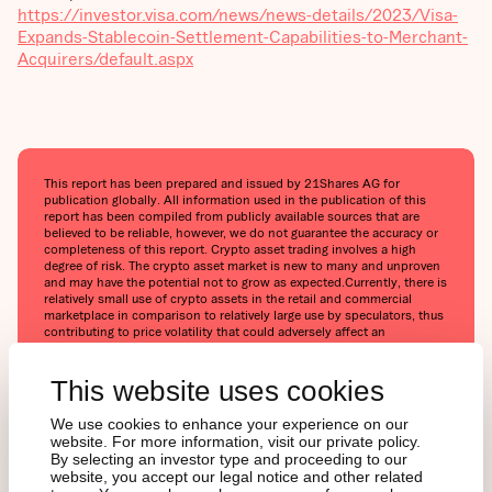
https://investor.visa.com/news/news-details/2023/Visa-
Expands-Stablecoin-Settlement-Capabilities-to-Merchant-
Acquirers/default.aspx
This report has been prepared and issued by 21Shares AG for
publication globally. All information used in the publication of this
report has been compiled from publicly available sources that are
believed to be reliable, however, we do not guarantee the accuracy or
completeness of this report. Crypto asset trading involves a high
degree of risk. The crypto asset market is new to many and unproven
and may have the potential not to grow as expected.Currently, there is
relatively small use of crypto assets in the retail and commercial
marketplace in comparison to relatively large use by speculators, thus
contributing to price volatility that could adversely affect an
investment in crypto assets. In order to participate in the trading of
crypto assets, you should be capable of evaluating the merits and
risks of the investment and be able to bear the economic risk of
This website uses cookies
losing your entire investment.Nothing herein does or should be
considered as an offer to buy or sell or solicitation to buy or invest in
We use cookies to enhance your experience on our
crypto assets or derivatives. This report is provided for information
website. For more information, visit our private policy.
and research purposes only and should not be construed or
By selecting an investor type and proceeding to our
presented as an offer or solicitation for any investment. The
website, you accept our legal notice and other related
information provided does not constitute a prospectus or any offering