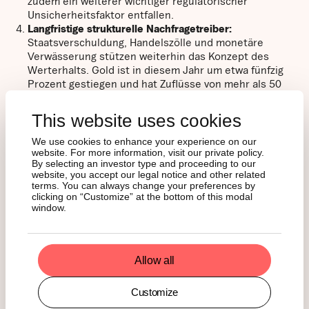
zudem ein weiterer wichtiger regulatorischer
Unsicherheitsfaktor entfallen.
Langfristige strukturelle Nachfragetreiber:
Staatsverschuldung, Handelszölle und monetäre
Verwässerung stützen weiterhin das Konzept des
Werterhalts. Gold ist in diesem Jahr um etwa fünfzig
Prozent gestiegen und hat Zuflüsse von mehr als 50
Milliarden US-Dollar verzeichnet, mehr als in den
vergangenen zwanzig Jahren zusammen. Bitcoin gilt als
This website uses cookies
digitale Fortsetzung dieses Themenkomplexes.
Zyklen sprechen langfristig für Bitcoin gegenüber Tech:
We use cookies to enhance your experience on our
Abgesehen von ausgeprägten Bärenphasen hat Bitcoin
website. For more information, visit our private policy.
By selecting an investor type and proceeding to our
in jedem Jahr des vergangenen Jahrzehnts den
website, you accept our legal notice and other related
Technologiesektor übertroffen. 2025 ist das erste Jahr,
terms. You can always change your preferences by
in dem BTC zurückliegt, ohne dass ein Bärenmarkt
clicking on “Customize” at the bottom of this modal
vorliegt. Das schafft Potenzial für eine
window.
Aufholbewegung, sobald die Liquidität zurückkehrt und
die Risikobereitschaft wieder steigt.
Extreme Angst bedeutet nicht strukturelles Risiko:
Die
Allow all
Stimmung liegt wieder auf dem Niveau von 2022,
jedoch ohne damalige systemische Spannungen. Der
Markt ist heute institutionell deutlich breiter
Customize
aufgestellt und rund sechzehn Prozent des Bitcoin