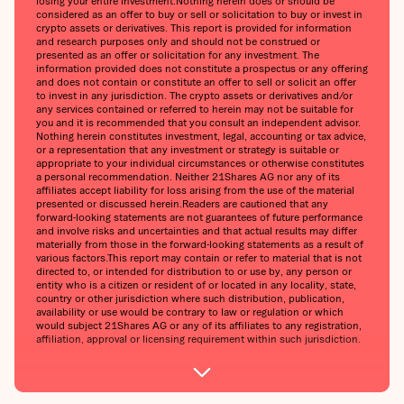
losing your entire investment.‍Nothing herein does or should be
considered as an offer to buy or sell or solicitation to buy or invest in
crypto assets or derivatives. This report is provided for information
and research purposes only and should not be construed or
presented as an offer or solicitation for any investment. The
information provided does not constitute a prospectus or any offering
and does not contain or constitute an offer to sell or solicit an offer
to invest in any jurisdiction. The crypto assets or derivatives and/or
any services contained or referred to herein may not be suitable for
you and it is recommended that you consult an independent advisor.
Nothing herein constitutes investment, legal, accounting or tax advice,
or a representation that any investment or strategy is suitable or
appropriate to your individual circumstances or otherwise constitutes
a personal recommendation. Neither 21Shares AG nor any of its
affiliates accept liability for loss arising from the use of the material
presented or discussed herein.‍Readers are cautioned that any
forward-looking statements are not guarantees of future performance
and involve risks and uncertainties and that actual results may differ
materially from those in the forward-looking statements as a result of
various factors.‍This report may contain or refer to material that is not
directed to, or intended for distribution to or use by, any person or
entity who is a citizen or resident of or located in any locality, state,
country or other jurisdiction where such distribution, publication,
availability or use would be contrary to law or regulation or which
would subject 21Shares AG or any of its affiliates to any registration,
affiliation, approval or licensing requirement within such jurisdiction.