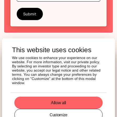
This website uses cookies
We use cookies to enhance your experience on our
website. For more information, visit our private policy.
By selecting an investor type and proceeding to our
GLI ULTIMI
website, you accept our legal notice and other related
INSIGHT
terms. You can always change your preferences by
clicking on “Customize” at the bottom of this modal
window.
Resta informato con la nostra newsletter
settimanale e approfondisci le tue conoscenze con
le analisi mensili.
Allow all
Vedi tutte le ricerche
Customize