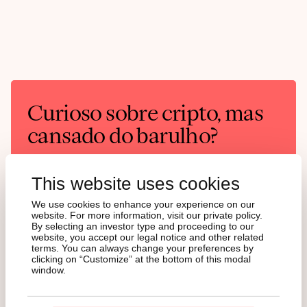
Curioso sobre cripto, mas
cansado do barulho?
O State of Crypto é seu resumo semanal do que
está acontecendo!
This website uses cookies
We use cookies to enhance your experience on our
English
German
website. For more information, visit our private policy.
By selecting an investor type and proceeding to our
website, you accept our legal notice and other related
terms. You can always change your preferences by
clicking on “Customize” at the bottom of this modal
window.