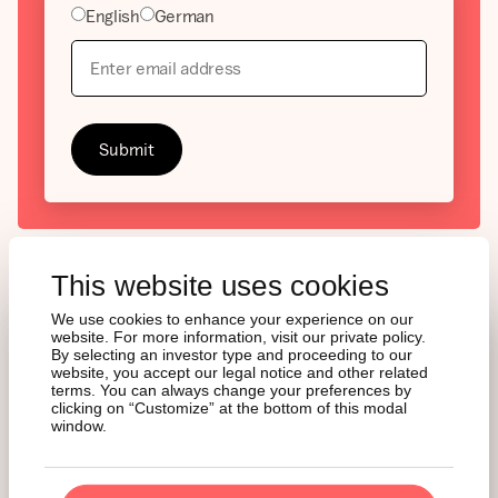
English
German
This website uses cookies
We use cookies to enhance your experience on our
website. For more information, visit our private policy.
By selecting an investor type and proceeding to our
NEUESTE
website, you accept our legal notice and other related
terms. You can always change your preferences by
EINBLICKE
clicking on “Customize” at the bottom of this modal
window.
Bleiben Sie informiert mit unserem wöchentlichen
Newsletter und vertiefen Sie Ihr Wissen mit