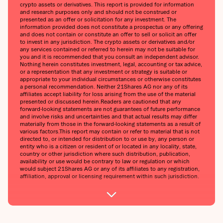
crypto assets or derivatives. This report is provided for information
and research purposes only and should not be construed or
presented as an offer or solicitation for any investment. The
information provided does not constitute a prospectus or any offering
and does not contain or constitute an offer to sell or solicit an offer
to invest in any jurisdiction. The crypto assets or derivatives and/or
any services contained or referred to herein may not be suitable for
you and it is recommended that you consult an independent advisor.
Nothing herein constitutes investment, legal, accounting or tax advice,
or a representation that any investment or strategy is suitable or
appropriate to your individual circumstances or otherwise constitutes
a personal recommendation. Neither 21Shares AG nor any of its
affiliates accept liability for loss arising from the use of the material
presented or discussed herein.Readers are cautioned that any
forward-looking statements are not guarantees of future performance
and involve risks and uncertainties and that actual results may differ
materially from those in the forward-looking statements as a result of
various factors.This report may contain or refer to material that is not
directed to, or intended for distribution to or use by, any person or
entity who is a citizen or resident of or located in any locality, state,
country or other jurisdiction where such distribution, publication,
availability or use would be contrary to law or regulation or which
would subject 21Shares AG or any of its affiliates to any registration,
affiliation, approval or licensing requirement within such jurisdiction.