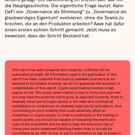
die Hauptgeschichte. Die eigentliche Frage lautet: Kann
DeFi von „Governance als Stimmung“ zu „Governance als
glaubwürdiges Eigentum“ evolvieren, ohne die Teams zu
brechen, die an den Produkten arbeiten? Aave hat dafür
einen ersten echten Schritt gemacht. Jetzt muss es
beweisen, dass der Schritt Bestand hat.
This report has been prepared and issued by 21Shares AG for
publication globally. All information used in the publication of this
report has been compiled from publicly available sources that are
believed to be reliable, however, we do not guarantee the accuracy or
completeness of this report. Crypto asset trading involves a high
degree of risk. The crypto asset market is new to many and unproven
and may have the potential not to grow as expected.Currently, there is
relatively small use of crypto assets in the retail and commercial
marketplace in comparison to relatively large use by speculators, thus
contributing to price volatility that could adversely affect an
investment in crypto assets. In order to participate in the trading of
crypto assets, you should be capable of evaluating the merits and
risks of the investment and be able to bear the economic risk of
losing your entire investment.Nothing herein does or should be
considered as an offer to buy or sell or solicitation to buy or invest in