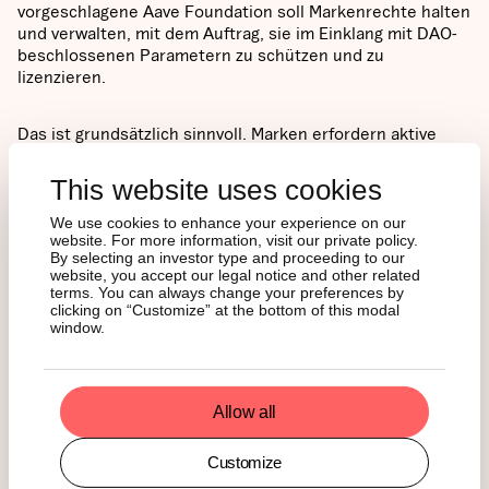
vorgeschlagene Aave Foundation soll Markenrechte halten
und verwalten, mit dem Auftrag, sie im Einklang mit DAO-
beschlossenen Parametern zu schützen und zu
lizenzieren.
Das ist grundsätzlich sinnvoll. Marken erfordern aktive
rechtliche Verteidigung, und DAOs verfügen oft nicht über
die Rechtsfähigkeit, diese Rechte durchzusetzen.
This website uses cookies
Aber die Markenverwaltung reduziert das
Zentralisierungsrisiko nur, wenn die Architektur
We use cookies to enhance your experience on our
website. For more information, visit our private policy.
unabhängig, operativ kompetent und durch Governance so
By selecting an investor type and proceeding to our
begrenzt ist, dass sie praktisch nicht umgangen werden
website, you accept our legal notice and other related
kann. Hier zählen Details mehr als Mission Statements.
terms. You can always change your preferences by
clicking on “Customize” at the bottom of this modal
window.
V4-Ratifizierung: ein
Allow all
Wachstumswette ohne
Customize