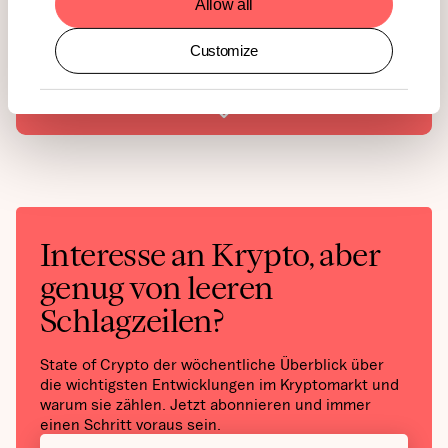
Allow all
in the forward-looking statements as a result of various factors. The
information contained herein may not be considered as economic,
legal, tax, or other advice and users are cautioned against basing
Customize
investment decisions or other decisions solely on the content hereof.
Interesse an Krypto, aber
genug von leeren
Schlagzeilen?
State of Crypto der wöchentliche Überblick über
die wichtigsten Entwicklungen im Kryptomarkt und
warum sie zählen. Jetzt abonnieren und immer
einen Schritt voraus sein.