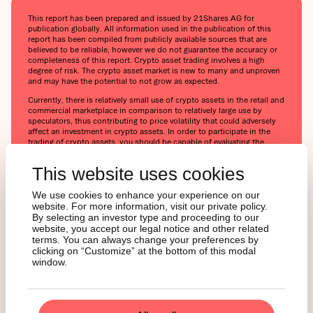
This report has been prepared and issued by 21Shares AG for
publication globally. All information used in the publication of this
report has been compiled from publicly available sources that are
believed to be reliable, however we do not guarantee the accuracy or
completeness of this report. Crypto asset trading involves a high
degree of risk. The crypto asset market is new to many and unproven
and may have the potential to not grow as expected.
Currently, there is relatively small use of crypto assets in the retail and
commercial marketplace in comparison to relatively large use by
speculators, thus contributing to price volatility that could adversely
affect an investment in crypto assets. In order to participate in the
trading of crypto assets, you should be capable of evaluating the
merits and risks of the investment and be able to bear the economic
risk of losing your entire investment.
This website uses cookies
Nothing in this email does or should be considered as an offer by
21Shares AG and/or its affiliates to sell or solicitation by 21Shares
We use cookies to enhance your experience on our
AG or its parent of any offer to buy bitcoin or other crypto assets or
website. For more information, visit our private policy.
derivatives. This report is provided for information and research
By selecting an investor type and proceeding to our
purposes only and should not be construed or presented as an offer
website, you accept our legal notice and other related
or solicitation for any investment. The information provided does not
terms. You can always change your preferences by
constitute a prospectus or any offering and does not contain or
clicking on “Customize” at the bottom of this modal
constitute an offer to sell or solicit an offer to invest in any
window.
jurisdiction.
Readers are cautioned that any such forward-looking statements are
not guarantees of future performance and involve risks and
uncertainties, and that actual results may differ materially from those