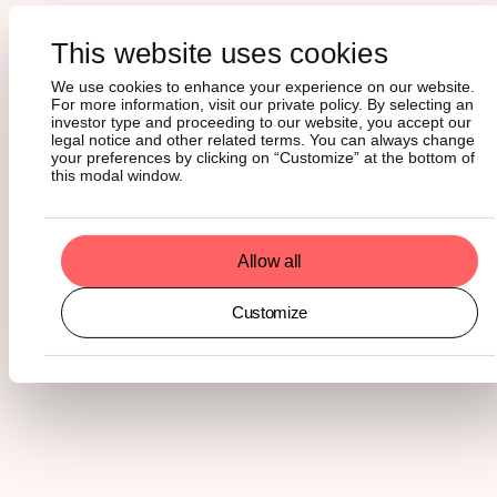
View Dashboard
This website uses cookies
We use cookies to enhance your experience on our website.
For more information, visit our private policy. By selecting an
investor type and proceeding to our website, you accept our
Panoroma de la Tokénisation
legal notice and other related terms. You can always change
your preferences by clicking on “Customize” at the bottom of
Sur ce dashboard, vous découvrirez l'état et
this modal window.
l'adoption de la tokénisation par classe d'actifs
et par blockchain
View Dashboard
Allow all
Customize
Tokénisation : Titres d'État
Sur ce dashboard, vous découvrirez la
tokénisation des Money Market Fund, où des
projets comme Ondo Finance et des acteurs
traditionnels comme Franklin Templeton ont mis
les bons du Trésor américain sur la blockchain,