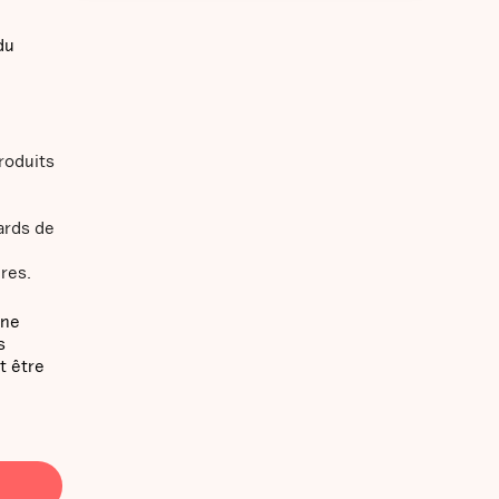
du
roduits
ards de
ères.
une
s
t être