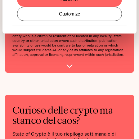
affiliates accept liability for loss arising from the use of the material
presented or discussed herein.Readers are cautioned that any
forward-looking statements are not guarantees of future performance
Customize
and involve risks and uncertainties and that actual results may differ
materially from those in the forward-looking statements as a result of
various factors.This report may contain or refer to material that is not
directed to, or intended for distribution to or use by, any person or
entity who is a citizen or resident of or located in any locality, state,
country or other jurisdiction where such distribution, publication,
availability or use would be contrary to law or regulation or which
would subject 21Shares AG or any of its affiliates to any registration,
affiliation, approval or licensing requirement within such jurisdiction.
Curioso delle crypto ma
stanco del caos?
State of Crypto è il tuo riepilogo settimanale di