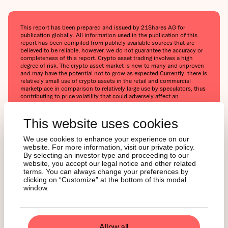
This report has been prepared and issued by 21Shares AG for
publication globally. All information used in the publication of this
report has been compiled from publicly available sources that are
believed to be reliable, however, we do not guarantee the accuracy or
completeness of this report. Crypto asset trading involves a high
degree of risk. The crypto asset market is new to many and unproven
and may have the potential not to grow as expected.Currently, there is
relatively small use of crypto assets in the retail and commercial
marketplace in comparison to relatively large use by speculators, thus
contributing to price volatility that could adversely affect an
investment in crypto assets. In order to participate in the trading of
crypto assets, you should be capable of evaluating the merits and
risks of the investment and be able to bear the economic risk of
This website uses cookies
losing your entire investment.Nothing herein does or should be
considered as an offer to buy or sell or solicitation to buy or invest in
We use cookies to enhance your experience on our
crypto assets or derivatives. This report is provided for information
website. For more information, visit our private policy.
and research purposes only and should not be construed or
By selecting an investor type and proceeding to our
presented as an offer or solicitation for any investment. The
website, you accept our legal notice and other related
information provided does not constitute a prospectus or any offering
terms. You can always change your preferences by
and does not contain or constitute an offer to sell or solicit an offer
clicking on “Customize” at the bottom of this modal
to invest in any jurisdiction. The crypto assets or derivatives and/or
window.
any services contained or referred to herein may not be suitable for
you and it is recommended that you consult an independent advisor.
Nothing herein constitutes investment, legal, accounting or tax advice,
or a representation that any investment or strategy is suitable or
appropriate to your individual circumstances or otherwise constitutes
a personal recommendation. Neither 21Shares AG nor any of its
Allow all