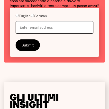
cosa sta succedendo e perché è davvero
importante. Iscriviti e resta sempre un passo avanti!
English
German
GLI ULTIMI
INSIGHT