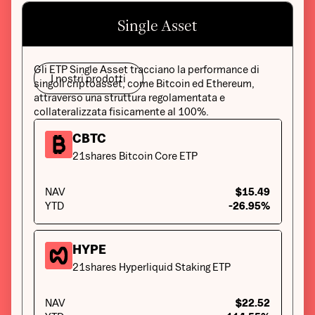
Single Asset
Gli ETP Single Asset tracciano la performance di
I nostri prodotti
singoli criptoasset, come Bitcoin ed Ethereum,
attraverso una struttura regolamentata e
collateralizzata fisicamente al 100%.
CBTC
21shares Bitcoin Core ETP
NAV
$15.49
YTD
-26.95%
HYPE
21shares Hyperliquid Staking ETP
NAV
$22.52