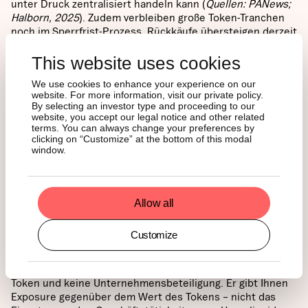
unter Druck zentralisiert handeln kann (
Quellen: PANews;
Halborn, 2025
). Zudem verbleiben große Token-Tranchen
noch im Sperrfrist-Prozess. Rückkäufe übersteigen derzeit
die Token-Ausgabe – aber nur so lange, wie die
Handelsvolumen stabil bleiben.
This website uses cookies
We use cookies to enhance your experience on our
HÄUFIG GESTELLTE
website. For more information, visit our private policy.
By selecting an investor type and proceeding to our
FRAGEN
website, you accept our legal notice and other related
terms. You can always change your preferences by
clicking on “Customize” at the bottom of this modal
window.
Was ist ein Hyperliquid ETP?
Ein Hyperliquid ETP ist ein
regulierter, börsennotierter Fonds, der HYPE – den
nativen Token der Hyperliquid-Blockchain – im Namen von
Allow all
Anlegern hält. Sie erwerben ihn über ein Standard-
Brokerage-Konto, genau wie eine Aktie oder einen
Indexfonds.
Customize
Gibt es eine Hyperliquid-Aktie?
Nein. HYPE ist ein Krypto-
Token und keine Unternehmensbeteiligung. Er gibt Ihnen
Exposure gegenüber dem Wert des Tokens – nicht das