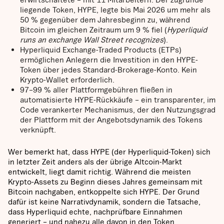
liegende Token, HYPE, legte bis Mai 2026 um mehr als
50 % gegenüber dem Jahresbeginn zu, während
Bitcoin im gleichen Zeitraum um 9 % fiel (
Hyperliquid
runs an exchange Wall Street recognizes
).
Hyperliquid Exchange-Traded Products (ETPs)
ermöglichen Anlegern die Investition in den HYPE-
Token über jedes Standard-Brokerage-Konto. Kein
Krypto-Wallet erforderlich.
97–99 % aller Plattformgebühren fließen in
automatisierte HYPE-Rückkäufe – ein transparenter, im
Code verankerter Mechanismus, der den Nutzungsgrad
der Plattform mit der Angebotsdynamik des Tokens
verknüpft.
Wer bemerkt hat, dass HYPE (der Hyperliquid-Token) sich
in letzter Zeit anders als der übrige Altcoin-Markt
entwickelt, liegt damit richtig. Während die meisten
Krypto-Assets zu Beginn dieses Jahres gemeinsam mit
Bitcoin nachgaben, entkoppelte sich HYPE. Der Grund
dafür ist keine Narrativdynamik, sondern die Tatsache,
dass Hyperliquid echte, nachprüfbare Einnahmen
generiert – und nahezu alle davon in den Token