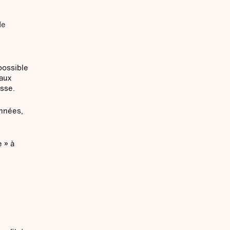
de
possible
 aux
usse.
onnées,
 » à