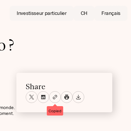
Investisseur particulier
CH
Français
o ?
Share
 monde.
Copied
moment.