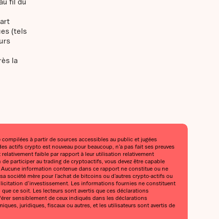
u fil du
art
es (tels
urs
rès la
 compilées à partir de sources accessibles au public et jugées
 des actifs crypto est nouveau pour beaucoup, n’a pas fait ses preuves
elativement faible par rapport à leur utilisation relativement
n de participer au trading de cryptoactifs, vous devez être capable
nt. Aucune information contenue dans ce rapport ne constitue ou ne
a société mère pour l’achat de bitcoins ou d’autres crypto-actifs ou
llicitation d’investissement. Les informations fournies ne constituent
 que ce soit. Les lecteurs sont avertis que ces déclarations
fférer sensiblement de ceux indiqués dans les déclarations
, juridiques, fiscaux ou autres, et les utilisateurs sont avertis de