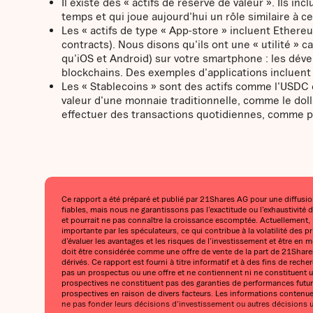
Il existe des « actifs de réserve de valeur ». Ils in
temps et qui joue aujourd'hui un rôle similaire à cel
Les « actifs de type « App-store » incluent Ethereu
contracts). Nous disons qu'ils ont une « utilité »
qu'iOS et Android) sur votre smartphone : les dév
blockchains. Des exemples d'applications incluent d
Les « Stablecoins » sont des actifs comme l'USDC e
valeur d'une monnaie traditionnelle, comme le doll
effectuer des transactions quotidiennes, comme p
Ce rapport a été préparé et publié par 21Shares AG pour une diffusion
fiables, mais nous ne garantissons pas l’exactitude ou l’exhaustivité
et pourrait ne pas connaître la croissance escomptée. Actuellement, l’
importante par les spéculateurs, ce qui contribue à la volatilité des p
d’évaluer les avantages et les risques de l’investissement et être e
doit être considérée comme une offre de vente de la part de 21Shares 
dérivés. Ce rapport est fourni à titre informatif et à des fins de re
pas un prospectus ou une offre et ne contiennent ni ne constituent un
prospectives ne constituent pas des garanties de performances future
prospectives en raison de divers facteurs. Les informations contenue
ne pas fonder leurs décisions d’investissement ou autres décisions