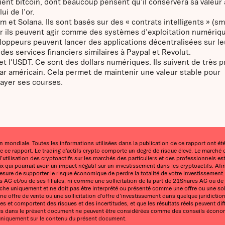
cluent bitcoin, dont beaucoup pensent qu'il conservera sa valeur a
ui de l'or.
m et Solana. Ils sont basés sur des « contrats intelligents » (sm
 car ils peuvent agir comme des systèmes d'exploitation numériqu
eloppeurs peuvent lancer des applications décentralisées sur le
es services financiers similaires à Paypal et Revolut.
t l'USDT. Ce sont des dollars numériques. Ils suivent de très p
ar américain. Cela permet de maintenir une valeur stable pour
ayer ses courses.
 mondiale. Toutes les informations utilisées dans la publication de ce rapport ont été
 de ce rapport. Le trading d’actifs crypto comporte un degré de risque élevé. Le marché
utilisation des cryptoactifs sur les marchés des particuliers et des professionnels est r
rix qui pourrait avoir un impact négatif sur un investissement dans les cryptoactifs. Afi
n mesure de supporter le risque économique de perdre la totalité de votre investisseme
AG et/ou de ses filiales, ni comme une sollicitation de la part de 21Shares AG ou de s
cherche uniquement et ne doit pas être interprété ou présenté comme une offre ou une so
e offre de vente ou une sollicitation d’offre d’investissement dans quelque juridiction
s et comportent des risques et des incertitudes, et que les résultats réels peuvent di
s dans le présent document ne peuvent être considérées comme des conseils économiques
 uniquement sur le contenu du présent document.