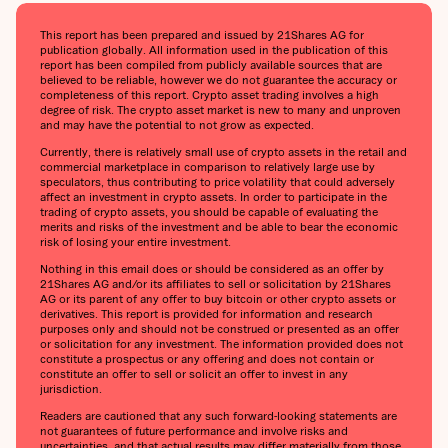
This report has been prepared and issued by 21Shares AG for
publication globally. All information used in the publication of this
report has been compiled from publicly available sources that are
believed to be reliable, however we do not guarantee the accuracy or
completeness of this report. Crypto asset trading involves a high
degree of risk. The crypto asset market is new to many and unproven
and may have the potential to not grow as expected.
Currently, there is relatively small use of crypto assets in the retail and
commercial marketplace in comparison to relatively large use by
speculators, thus contributing to price volatility that could adversely
affect an investment in crypto assets. In order to participate in the
trading of crypto assets, you should be capable of evaluating the
merits and risks of the investment and be able to bear the economic
risk of losing your entire investment.
Nothing in this email does or should be considered as an offer by
21Shares AG and/or its affiliates to sell or solicitation by 21Shares
AG or its parent of any offer to buy bitcoin or other crypto assets or
derivatives. This report is provided for information and research
purposes only and should not be construed or presented as an offer
or solicitation for any investment. The information provided does not
constitute a prospectus or any offering and does not contain or
constitute an offer to sell or solicit an offer to invest in any
jurisdiction.
Readers are cautioned that any such forward-looking statements are
not guarantees of future performance and involve risks and
uncertainties, and that actual results may differ materially from those