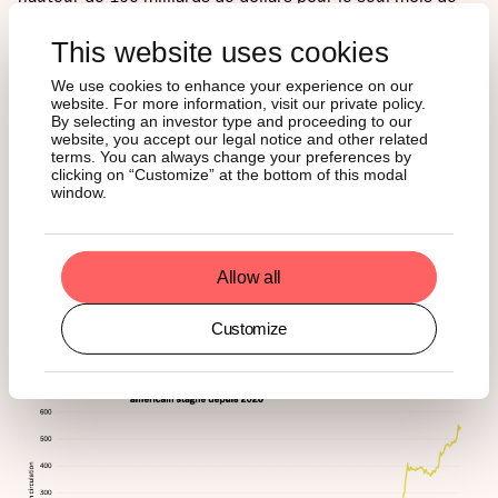
décembre). Cette explosion de liquidités au sein du
système bancaire chinois semble alimenter la demande
This website uses cookies
en métaux précieux.
We use cookies to enhance your experience on our
website. For more information, visit our private policy.
Pour se faire une idée de l'ampleur de cette demande, on
By selecting an investor type and proceeding to our
website, you accept our legal notice and other related
peut comparer les flux des ETF sur l'or aux États-Unis et
terms. You can always change your preferences by
en Chine, et analyser l'évolution des cours tout au long
clicking on “Customize” at the bottom of this modal
des séances de bourse.
window.
En ce qui concerne les écarts entre les ETF : le nombre de
parts en circulation du GLD (le plus grand ETF sur l'or coté
Allow all
aux États-Unis) se situe à des niveaux similaires à ceux de
2020, tandis que celui du plus grand ETF sur l'or coté en
Customize
Chine a quintuplé.