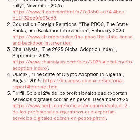
rally”, November 2025.
https://www.ft.com/content/b77a95b0-ee74-4bde-
b11f-32ee0fe03cd8
.
Council on Foreign Relations, “The PBOC, The State
Banks, and Backdoor Intervention”, February 2026.
https://www.cfr.org/articles/the-pboc-the-state-banks-
and-backdoor-intervention
.
Chainalysis, “The 2025 Global Adoption Index”,
September 2025.
https://www.chainalysis.com/blog/2025-global-crypto-
adoption-index/
.
Quidax , “The State of Crypto Adoption in Nigeria”,
August 2025.
https://business.quidax.io/sectorial-
report#hero-section
.
Perfil, Solo el 2% de los profesionales que exportan
servicios digitales cobran en pesos, December 2025.
https://www.perfil.com/noticias/economia/solo-el-2-
de-los-profesionales-argentinos-que-exportan-
servicios-digitales-cobran-en-pesos.phtml
.