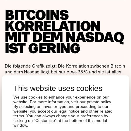
BITCOINS
KORRELATION
MIT DEM NASDAQ
IST GERING
Die folgende Grafik zeigt: Die Korrelation zwischen Bitcoin
und dem Nasdaq liegt bei nur etwa 35 % und sie ist alles
andere als stabil. In starken Marktphasen kann sie
kurzfristig steigen, bricht jedoch oft bei größeren
This website uses cookies
wirtschaftlichen Umbrüchen ein. Das unterstreicht
Bitcoins eigenständiges Verhalten.
We use cookies to enhance your experience on our
website. For more information, visit our private policy.
By selecting an investor type and proceeding to our
Zwei aktuelle Beispiele stechen hervor:
website, you accept our legal notice and other related
terms. You can always change your preferences by
clicking on “Customize” at the bottom of this modal
window.
Im April 2025, als Handelskonflikte die Aktienmärkte