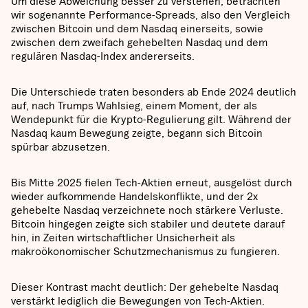
Um diese Abweichung besser zu verstehen, betrachten
wir sogenannte Performance-Spreads, also den Vergleich
zwischen Bitcoin und dem Nasdaq einerseits, sowie
zwischen dem zweifach gehebelten Nasdaq und dem
regulären Nasdaq-Index andererseits.
Die Unterschiede traten besonders ab Ende 2024 deutlich
auf, nach Trumps Wahlsieg, einem Moment, der als
Wendepunkt für die Krypto-Regulierung gilt. Während der
Nasdaq kaum Bewegung zeigte, begann sich Bitcoin
spürbar abzusetzen.
Bis Mitte 2025 fielen Tech-Aktien erneut, ausgelöst durch
wieder aufkommende Handelskonflikte, und der 2x
gehebelte Nasdaq verzeichnete noch stärkere Verluste.
Bitcoin hingegen zeigte sich stabiler und deutete darauf
hin, in Zeiten wirtschaftlicher Unsicherheit als
makroökonomischer Schutzmechanismus zu fungieren.
Dieser Kontrast macht deutlich: Der gehebelte Nasdaq
verstärkt lediglich die Bewegungen von Tech-Aktien.