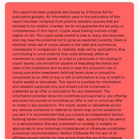
This report has been prepared and issued by 21Shares AG for
publication globally. All information used in the publication of this
report has been compiled from publicly available sources that are
believed to be reliable, however, we do not guarantee the accuracy or
completeness of this report. Crypto asset trading involves a high
degree of risk. The crypto asset market is new to many and unproven
and may have the potential not to grow as expected.Currently, there is
relatively small use of crypto assets in the retail and commercial
marketplace in comparison to relatively large use by speculators, thus
contributing to price volatility that could adversely affect an
investment in crypto assets. In order to participate in the trading of
crypto assets, you should be capable of evaluating the merits and
risks of the investment and be able to bear the economic risk of
losing your entire investment.Nothing herein does or should be
considered as an offer to buy or sell or solicitation to buy or invest in
crypto assets or derivatives. This report is provided for information
and research purposes only and should not be construed or
presented as an offer or solicitation for any investment. The
information provided does not constitute a prospectus or any offering
and does not contain or constitute an offer to sell or solicit an offer
to invest in any jurisdiction. The crypto assets or derivatives and/or
any services contained or referred to herein may not be suitable for
you and it is recommended that you consult an independent advisor.
Nothing herein constitutes investment, legal, accounting or tax advice,
or a representation that any investment or strategy is suitable or
appropriate to your individual circumstances or otherwise constitutes
a personal recommendation. Neither 21Shares AG nor any of its
affiliates accept liability for loss arising from the use of the material