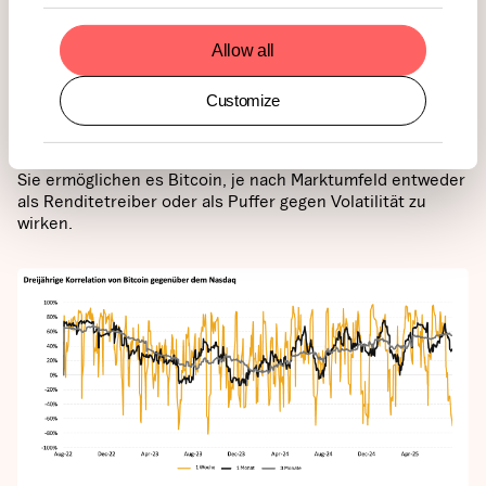
erschütterten, brach die Korrelation von Bitcoin mit
dem Nasdaq fast vollständig zusammen.
Im Juli 2025 stieg Bitcoin dagegen deutlich an,
Allow all
ausgelöst durch regulatorische Zuversicht und
institutionelle Zuflüsse, während Tech-Aktien
Customize
weitgehend seitwärts tendierten.
Solche Entkopplungsmomente sind besonders wertvoll:
Sie ermöglichen es Bitcoin, je nach Marktumfeld entweder
als Renditetreiber oder als Puffer gegen Volatilität zu
wirken.