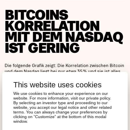
BITCOINS
KORRELATION
MIT DEM NASDAQ
IST GERING
Die folgende Grafik zeigt: Die Korrelation zwischen Bitcoin
und dem Nasdaq liegt bei nur etwa 35 % und sie ist alles
andere als stabil. In starken Marktphasen kann sie
kurzfristig steigen, bricht jedoch oft bei größeren
This website uses cookies
wirtschaftlichen Umbrüchen ein. Das unterstreicht
We use cookies to enhance your experience on our
Bitcoins eigenständiges Verhalten.
website. For more information, visit our private policy.
By selecting an investor type and proceeding to our
website, you accept our legal notice and other related
Zwei aktuelle Beispiele stechen hervor:
terms. You can always change your preferences by
clicking on “Customize” at the bottom of this modal
window.
Im April 2025, als Handelskonflikte die Aktienmärkte