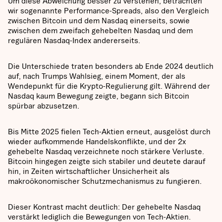
Um diese Abweichung besser zu verstehen, betrachten
wir sogenannte Performance-Spreads, also den Vergleich
zwischen Bitcoin und dem Nasdaq einerseits, sowie
zwischen dem zweifach gehebelten Nasdaq und dem
regulären Nasdaq-Index andererseits.
Die Unterschiede traten besonders ab Ende 2024 deutlich
auf, nach Trumps Wahlsieg, einem Moment, der als
Wendepunkt für die Krypto-Regulierung gilt. Während der
Nasdaq kaum Bewegung zeigte, begann sich Bitcoin
spürbar abzusetzen.
Bis Mitte 2025 fielen Tech-Aktien erneut, ausgelöst durch
wieder aufkommende Handelskonflikte, und der 2x
gehebelte Nasdaq verzeichnete noch stärkere Verluste.
Bitcoin hingegen zeigte sich stabiler und deutete darauf
hin, in Zeiten wirtschaftlicher Unsicherheit als
makroökonomischer Schutzmechanismus zu fungieren.
Dieser Kontrast macht deutlich: Der gehebelte Nasdaq
verstärkt lediglich die Bewegungen von Tech-Aktien.