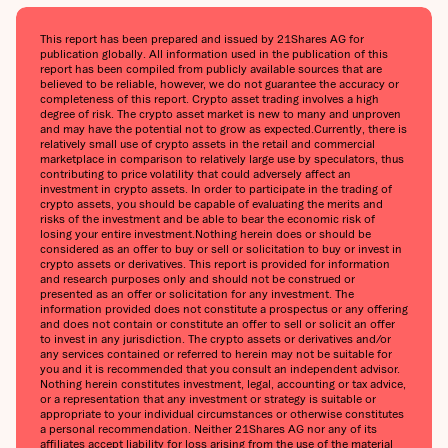
This report has been prepared and issued by 21Shares AG for
publication globally. All information used in the publication of this
report has been compiled from publicly available sources that are
believed to be reliable, however, we do not guarantee the accuracy or
completeness of this report. Crypto asset trading involves a high
degree of risk. The crypto asset market is new to many and unproven
and may have the potential not to grow as expected.Currently, there is
relatively small use of crypto assets in the retail and commercial
marketplace in comparison to relatively large use by speculators, thus
contributing to price volatility that could adversely affect an
investment in crypto assets. In order to participate in the trading of
crypto assets, you should be capable of evaluating the merits and
risks of the investment and be able to bear the economic risk of
losing your entire investment.Nothing herein does or should be
considered as an offer to buy or sell or solicitation to buy or invest in
crypto assets or derivatives. This report is provided for information
and research purposes only and should not be construed or
presented as an offer or solicitation for any investment. The
information provided does not constitute a prospectus or any offering
and does not contain or constitute an offer to sell or solicit an offer
to invest in any jurisdiction. The crypto assets or derivatives and/or
any services contained or referred to herein may not be suitable for
you and it is recommended that you consult an independent advisor.
Nothing herein constitutes investment, legal, accounting or tax advice,
or a representation that any investment or strategy is suitable or
appropriate to your individual circumstances or otherwise constitutes
a personal recommendation. Neither 21Shares AG nor any of its
affiliates accept liability for loss arising from the use of the material