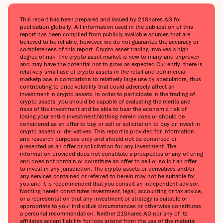
This report has been prepared and issued by 21Shares AG for
publication globally. All information used in the publication of this
report has been compiled from publicly available sources that are
believed to be reliable, however, we do not guarantee the accuracy or
completeness of this report. Crypto asset trading involves a high
degree of risk. The crypto asset market is new to many and unproven
and may have the potential not to grow as expected.Currently, there is
relatively small use of crypto assets in the retail and commercial
marketplace in comparison to relatively large use by speculators, thus
contributing to price volatility that could adversely affect an
investment in crypto assets. In order to participate in the trading of
crypto assets, you should be capable of evaluating the merits and
risks of the investment and be able to bear the economic risk of
losing your entire investment.Nothing herein does or should be
considered as an offer to buy or sell or solicitation to buy or invest in
crypto assets or derivatives. This report is provided for information
and research purposes only and should not be construed or
presented as an offer or solicitation for any investment. The
information provided does not constitute a prospectus or any offering
and does not contain or constitute an offer to sell or solicit an offer
to invest in any jurisdiction. The crypto assets or derivatives and/or
any services contained or referred to herein may not be suitable for
you and it is recommended that you consult an independent advisor.
Nothing herein constitutes investment, legal, accounting or tax advice,
or a representation that any investment or strategy is suitable or
appropriate to your individual circumstances or otherwise constitutes
a personal recommendation. Neither 21Shares AG nor any of its
affiliates accept liability for loss arising from the use of the material