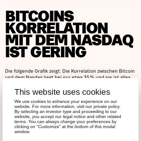
BITCOINS
KORRELATION
MIT DEM NASDAQ
IST GERING
Die folgende Grafik zeigt: Die Korrelation zwischen Bitcoin
und dem Nasdaq liegt bei nur etwa 35 % und sie ist alles
andere als stabil. In starken Marktphasen kann sie
kurzfristig steigen, bricht jedoch oft bei größeren
This website uses cookies
wirtschaftlichen Umbrüchen ein. Das unterstreicht
We use cookies to enhance your experience on our
Bitcoins eigenständiges Verhalten.
website. For more information, visit our private policy.
By selecting an investor type and proceeding to our
website, you accept our legal notice and other related
Zwei aktuelle Beispiele stechen hervor:
terms. You can always change your preferences by
clicking on “Customize” at the bottom of this modal
window.
Im April 2025, als Handelskonflikte die Aktienmärkte