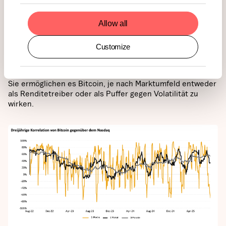
erschütterten, brach die Korrelation von Bitcoin mit
dem Nasdaq fast vollständig zusammen.
Im Juli 2025 stieg Bitcoin dagegen deutlich an,
Allow all
ausgelöst durch regulatorische Zuversicht und
institutionelle Zuflüsse, während Tech-Aktien
Customize
weitgehend seitwärts tendierten.
Solche Entkopplungsmomente sind besonders wertvoll:
Sie ermöglichen es Bitcoin, je nach Marktumfeld entweder
als Renditetreiber oder als Puffer gegen Volatilität zu
wirken.