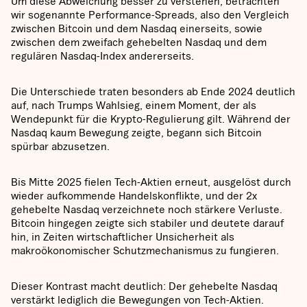
Um diese Abweichung besser zu verstehen, betrachten
wir sogenannte Performance-Spreads, also den Vergleich
zwischen Bitcoin und dem Nasdaq einerseits, sowie
zwischen dem zweifach gehebelten Nasdaq und dem
regulären Nasdaq-Index andererseits.
Die Unterschiede traten besonders ab Ende 2024 deutlich
auf, nach Trumps Wahlsieg, einem Moment, der als
Wendepunkt für die Krypto-Regulierung gilt. Während der
Nasdaq kaum Bewegung zeigte, begann sich Bitcoin
spürbar abzusetzen.
Bis Mitte 2025 fielen Tech-Aktien erneut, ausgelöst durch
wieder aufkommende Handelskonflikte, und der 2x
gehebelte Nasdaq verzeichnete noch stärkere Verluste.
Bitcoin hingegen zeigte sich stabiler und deutete darauf
hin, in Zeiten wirtschaftlicher Unsicherheit als
makroökonomischer Schutzmechanismus zu fungieren.
Dieser Kontrast macht deutlich: Der gehebelte Nasdaq
verstärkt lediglich die Bewegungen von Tech-Aktien.